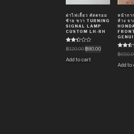
ฝาไฟเลี้ยว คัสตรอม
หน้ากา
ซ้าย ขวา TURNING
ห้าง จา
SIGNAL LAMP
HOND
CUSTOM LH-RH
FRONT
GENUI
Rated
฿
120.00
฿
80.00
2.31
Rated
฿
650.
out of
2.49
Add to cart
5
out of
Add to 
5