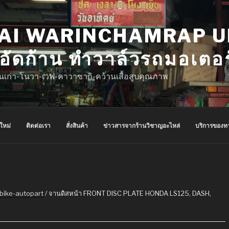
AI WARINCHAMRAP UB
บ อัดก้าน ทำวาล์วรถมอเตอ
่นเก่า-โนวา-เวฟ-คาวาซากิ-คว้านเสื้อสูบคุณภาพ
นใหม่
ติดต่อเรา
สั่งสินค้า
ข่าวสารจากร้านวิชาญอะไหล่
บริการของท
bike-autopart
/ จานดิสหน้า FRONT DISC PLATE HONDA LS125, DASH,