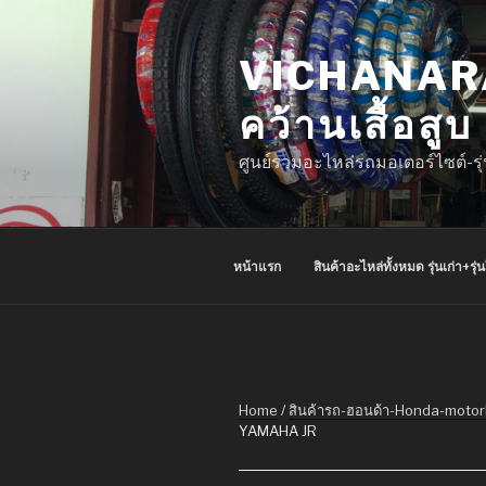
Skip
to
VICHANAR
content
คว้านเสื้อสู
ศูนย์รวมอะไหล่รถมอเตอร์ไซต์-รุ
หน้าแรก
สินค้าอะไหล่ทั้งหมด รุ่นเก่า+รุ่
Home
/
สินค้ารถ-ฮอนด้า-Honda-motor
YAMAHA JR