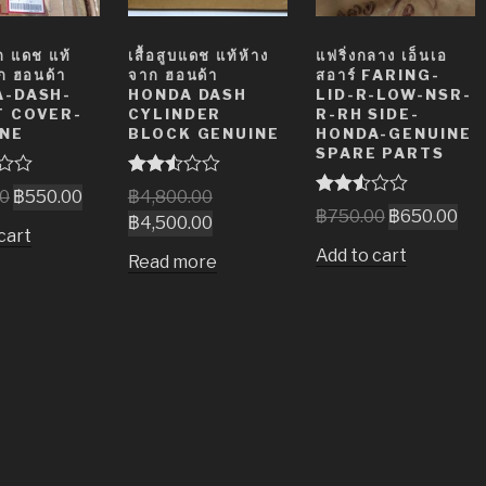
ก แดช แท้
เสื้อสูบแดช แท้ห้าง
แฟริ่งกลาง เอ็นเอ
ก ฮอนด้า
จาก ฮอนด้า
สอาร์ FARING-
A-DASH-
HONDA DASH
LID-R-LOW-NSR-
 COVER-
CYLINDER
R-RH SIDE-
NE
BLOCK GENUINE
HONDA-GENUINE
SPARE PARTS
Rated
00
฿
550.00
฿
4,800.00
2.51
Rated
฿
750.00
฿
650.00
฿
4,500.00
out of
2.52
cart
5
out of
Add to cart
Read more
5