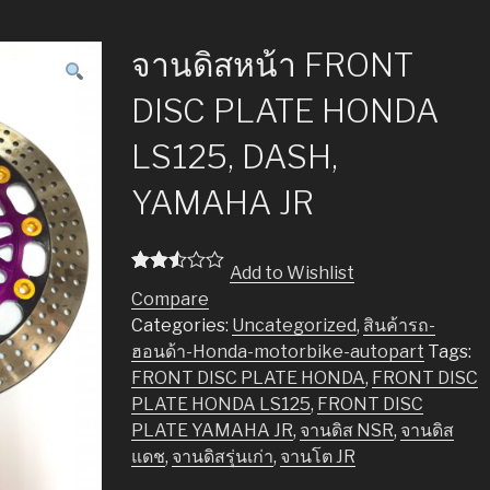
จานดิสหน้า FRONT
DISC PLATE HONDA
LS125, DASH,
YAMAHA JR
Add to Wishlist
Rated
4013
Compare
2.51
out of
Categories:
Uncategorized
,
สินค้ารถ-
5
ฮอนด้า-Honda-motorbike-autopart
Tags:
base
d on
FRONT DISC PLATE HONDA
,
FRONT DISC
cust
PLATE HONDA LS125
,
FRONT DISC
omer
rating
PLATE YAMAHA JR
,
จานดิส NSR
,
จานดิส
s
แดช
,
จานดิสรุ่นเก่า
,
จานโต JR