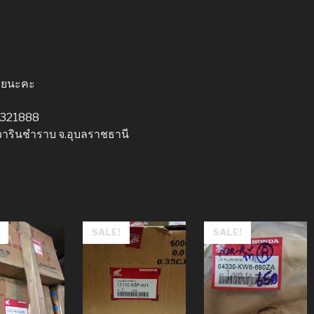
ลยนะคะ
5-321888
วารินชำราบ จ.อุบลราชธานี
SALE!
SALE!