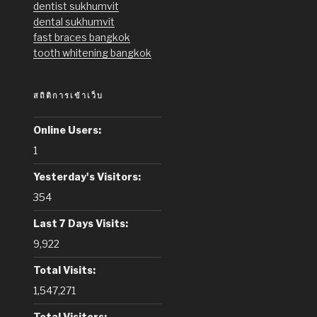
dentist sukhumvit
dental sukhumvit
fast braces bangkok
tooth whitening bangkok
สถิติการเข้าเว็บ
Online Users:
1
Yesterday's Visitors:
354
Last 7 Days Visits:
9,922
Total Visits:
1,547,271
Total Visitors: