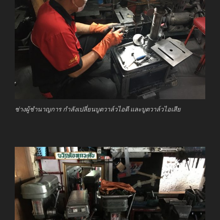
ช่างผู้ชำนาญการ กำลังเปลี่ยนบูตวาล์วไอดี และบูตวาล์วไอเสีย