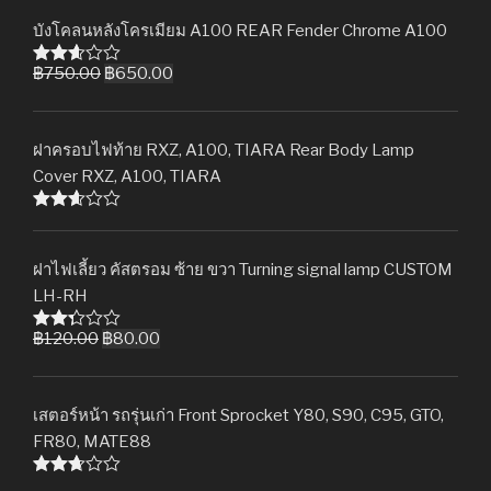
out of
บังโคลนหลังโครเมียม A100 REAR Fender Chrome A100
5
฿
750.00
฿
650.00
Rated
2.61
out of
5
ฝาครอบไฟท้าย RXZ, A100, TIARA Rear Body Lamp
Cover RXZ, A100, TIARA
Rated
2.59
out of
ฝาไฟเลี้ยว คัสตรอม ซ้าย ขวา Turning signal lamp CUSTOM
5
LH-RH
฿
120.00
฿
80.00
Rated
2.31
out of
5
เสตอร์หน้า รถรุ่นเก่า Front Sprocket Y80, S90, C95, GTO,
FR80, MATE88
Rated