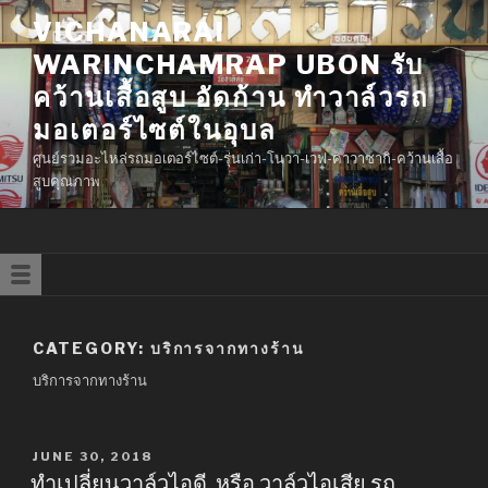
Skip
VICHANARAI
to
WARINCHAMRAP UBON รับ
content
คว้านเสื้อสูบ อัดก้าน ทำวาล์วรถ
มอเตอร์ไซต์ในอุบล
ศูนย์รวมอะไหล่รถมอเตอร์ไซต์-รุ่นเก่า-โนวา-เวฟ-คาวาซากิ-คว้านเสื้อ
สูบคุณภาพ
CATEGORY: บริการจากทางร้าน
บริการจากทางร้าน
POSTED
JUNE 30, 2018
ON
ทำเปลี่ยนวาล์วไอดี หรือ วาล์วไอเสีย รถ